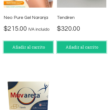
Neo Pure Gel Naranja
Tendiren
$
215.00
$
320.00
IVA incluido
Añadir al carrito
Añadir al carrito