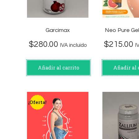
Garcimax
Neo Pure Gel
$
280.00
$
215.00
IVA incluido
I
Añadir al carrito
Añadir al 
¡Oferta!