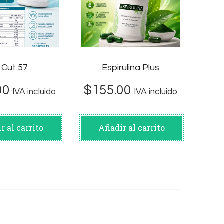
 Cut 57
Espirulina Plus
00
$
155.00
IVA incluido
IVA incluido
r al carrito
Añadir al carrito