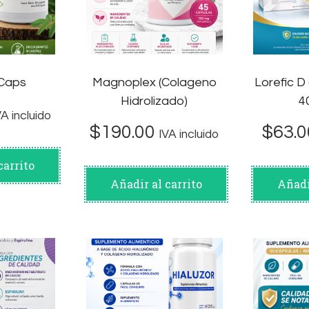
Caps
Magnoplex (Colageno
Lorefic D 
Hidrolizado)
4
VA incluido
$
190.00
$
63.0
IVA incluido
carrito
Añadir al carrito
Añadi