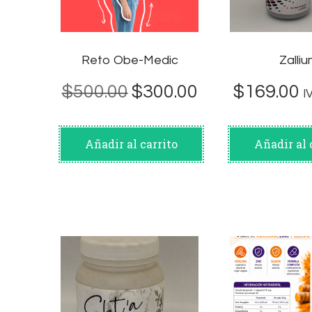
Reto Obe-Medic
Zalli
El
El
$
500.00
$
300.00
$
169.00
I
precio
precio
original
actual
Añadir al carrito
Añadir al 
era:
es:
$500.00.
$300.00.