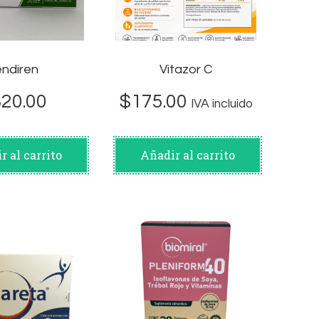
endiren
Vitazor C
320.00
$
175.00
IVA incluido
r al carrito
Añadir al carrito