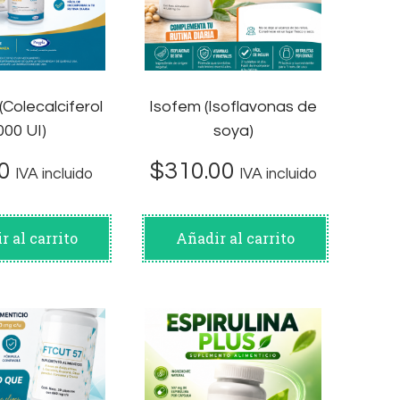
(Colecalciferol
Isofem (Isoflavonas de
000 UI)
soya)
0
$
310.00
IVA incluido
IVA incluido
r al carrito
Añadir al carrito