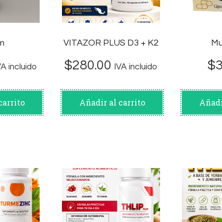
um
VITAZOR PLUS D3 + K2
Mu
$
280.00
$
VA incluido
IVA incluido
carrito
Añadir al carrito
Añadi