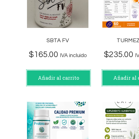
SBTA FV
TURMEZ
$
165.00
$
235.00
IVA incluido
I
Añadir al carrito
Añadir al 