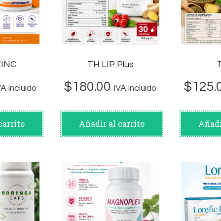
INC
TH LIP Plus
$
180.00
$
125.
VA incluido
IVA incluido
carrito
Añadir al carrito
Añadi