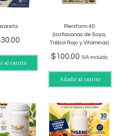
vareta
Pleniform 40
(Isoflavonas de Soya,
330.00
Trébol Rojo y Vitaminas)
$
100.00
IVA incluido
r al carrito
Añadir al carrito