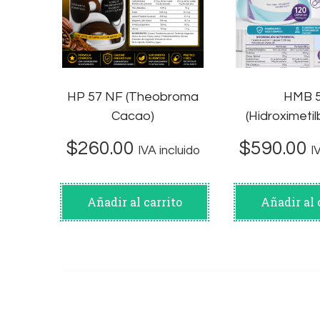
HP 57 NF (Theobroma
HMB 
Cacao)
(Hidroximetil
$
260.00
$
590.00
IVA incluido
I
Añadir al carrito
Añadir al 