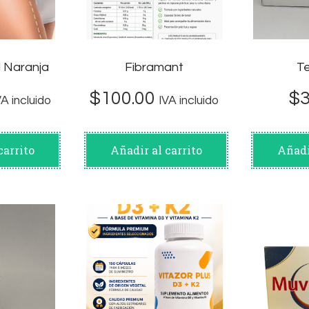
 Naranja
Fibramant
T
$
100.00
$
VA incluido
IVA incluido
carrito
Añadir al carrito
Añadi