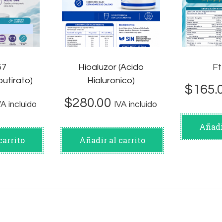
57
Hioaluzor (Acido
Ft
butirato)
Hialuronico)
$
165.
$
280.00
VA incluido
IVA incluido
Añadi
carrito
Añadir al carrito