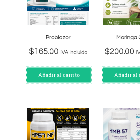
Probiozor
Moringa 
$
165.00
$
200.00
IVA incluido
I
Añadir al carrito
Añadir al 